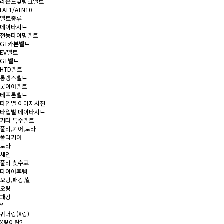
라운드및링크벨트
FAT1/ATN10
벨트종류
데이타시트
전동타이밍벨트
GT카본벨트
EV벨트
GT벨트
HTD벨트
롱랭스벨트
굿이어벨트
테프론벨트
타입별 이미지사진
타입별 데이타시트
기타 특수벨트
풀리,기어,로라
풀리기어
로라
체인
풀리 칫수표
다이아후렘
오링,패킹,씰
오링
패킹
씰
쿼더링(X링)
X링이란?