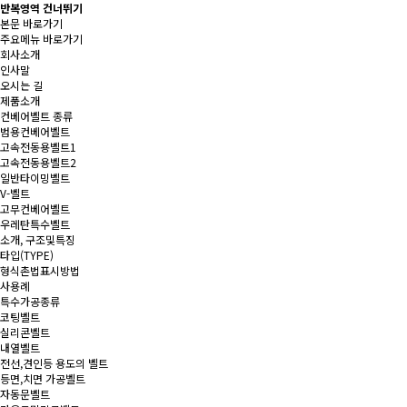
반복영역 건너뛰기
본문 바로가기
주요메뉴 바로가기
회사소개
인사말
오시는 길
제품소개
컨베어벨트 종류
범용컨베어벨트
고속전동용벨트1
고속전동용벨트2
일반타이밍벨트
V-벨트
고무컨베어벨트
우레탄특수벨트
소개, 구조및특징
타입(TYPE)
형식촌법표시방법
사용례
특수가공종류
코팅벨트
실리콘벨트
내열벨트
전선,견인등 용도의 벨트
등면,치면 가공벨트
자동문벨트