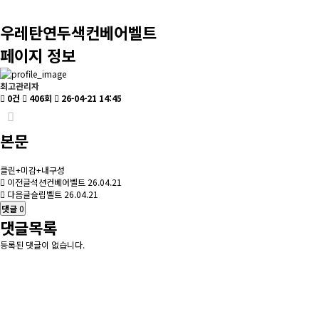
우레탄연두색컨베어벨트
페이지 정보
최고관리자
0건
406회
26-04-21 14:45
본문
클린+미감+내구성
이전글
석션컨베어벨트
26.04.21
다음글
슬립벨트
26.04.21
댓글
0
댓글목록
등록된 댓글이 없습니다.