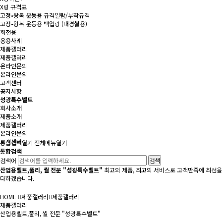
X링 규격표
고정•왕복 운동용 규격일람/부착규격
고정•왕복 운동용 백업링 (내경씰용)
회전용
응용사례
제품갤러리
제품갤러리
온라인문의
온라인문의
고객센터
공지사항
성광특수벨트
회사소개
제품소개
제품갤러리
온라인문의
고객센터
통합검색
열기
전체메뉴
열기
통합검색
검색어
산업용벨트,풀리, 씰 전문 "성광특수벨트"
최고의 제품, 최고의 서비스로 고객만족에 최선을
다하겠습니다.
HOME
제품갤러리
제품갤러리
제품갤러리
산업용벨트,풀리, 씰 전문 "성광특수벨트"