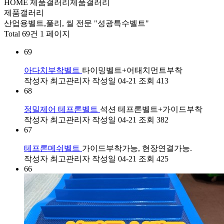
HOME
제품갤러리
제품갤러리
제품갤러리
산업용벨트,풀리, 씰 전문 "성광특수벨트"
Total 69건
1 페이지
69
아다치부착벨트
타이밍벨트+어태치먼트부착
작성자
최고관리자
작성일
04-21
조회
413
68
정밀제어 테프론벨트
석션 테프론벨트+가이드부착
작성자
최고관리자
작성일
04-21
조회
382
67
테프론메쉬벨트
가이드부착가능, 현장연결가능.
작성자
최고관리자
작성일
04-21
조회
425
66