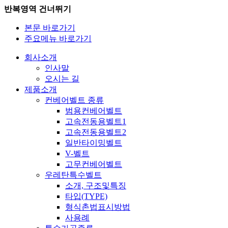
반복영역 건너뛰기
본문 바로가기
주요메뉴 바로가기
회사소개
인사말
오시는 길
제품소개
컨베어벨트 종류
범용컨베어벨트
고속전동용벨트1
고속전동용벨트2
일반타이밍벨트
V-벨트
고무컨베어벨트
우레탄특수벨트
소개, 구조및특징
타입(TYPE)
형식촌법표시방법
사용례