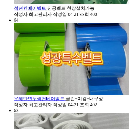
석션컨베어벨트
진공벨트 현장설치가능
작성자
최고관리자
작성일
04-21
조회
400
64
우레탄연두색컨베어벨트
클린+미감+내구성
작성자
최고관리자
작성일
04-21
조회
402
63