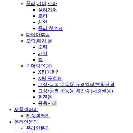
풀리,기어,로라
풀리기어
로라
체인
풀리 칫수표
다이아후렘
오링,패킹,씰
오링
패킹
씰
쿼더링(X링)
X링이란?
X링 규격표
고정•왕복 운동용 규격일람/부착규격
고정•왕복 운동용 백업링 (내경씰용)
회전용
응용사례
제품갤러리
제품갤러리
온라인문의
온라인문의