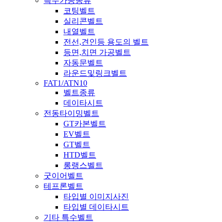
특수가공종류
코팅벨트
실리콘벨트
내열벨트
전선,견인등 용도의 벨트
등면,치면 가공벨트
자동문벨트
라운드및링크벨트
FAT1/ATN10
벨트종류
데이타시트
전동타이밍벨트
GT카본벨트
EV벨트
GT벨트
HTD벨트
롱랭스벨트
굿이어벨트
테프론벨트
타입별 이미지사진
타입별 데이타시트
기타 특수벨트